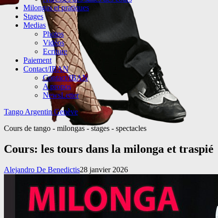
Milongas et pratiques
Stages
Medias
Photos
Vidéos
Ecriture
Paiement
Contact/IBAN
Contact/IBAN
A propos
NewsLetter
Tango Argentin Genève
Cours de tango - milongas - stages - spectacles
Cours: les tours dans la milonga et traspié
Alejandro De Benedictis
28 janvier 2026