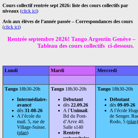
Cours collectif rentrée sept 2026: liste des cours collectifs par
niveaux
(
click ici
)
Avis aux élèves de l’année passée – Correspondances des cours
(
click ici
)
Rentrée septembre 2026! Tango Argentin Genève –
Tableau des cours collectifs ci-dessous.
Lundi
Mardi
Mercredi
Tango
18h30-20h
Tango
18h30-20h
Tango
18h30-20h
Intermédiaire-
Débutant
Débutant
avancé
dès
22.09.26
dès
09-09-26
dès
31-08-26
A l’
Unimail
.
A l’école Hug
A l’école du
Bd du Pont-
de Senger. Ru
mail. 5, rue de
d’Arve 40.
Rodo, 5
(plan)
Village-Suisse.
Salle s140
(plan)
Rentrée