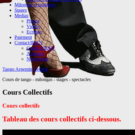
Milongas et pratiques
Stages
Medias
Photos
Vidéos
Ecriture
Paiement
Contact/IBAN
Contact/IBAN
A propos
NewsLetter
Tango Argentin Genève
Cours de tango - milongas - stages - spectacles
Cours Collectifs
Cours collectifs
Tableau des cours collectifs ci-dessous.