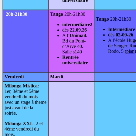
universitaire
20h-21h30
Tango
20h-21h30
Tango
20h-21h30
intermédiaire2
Intermédiare
dès
22.09.26
dès
02-09-26
A l’
Unimail
.
A l’école Hug
Bd du Pont-
de Senger. Ru
d’Arve 40.
Rodo, 5
(plan)
Salle s140
Rentrée
universitaire
Vendredi
Mardi
Milonga Mística
:
1er, 3ème et 5ème
vendredi du mois
avec un stage à theme
just avant de la
soirée.
Milonga XXL
: 2 et
4ème vendredi du
mois.