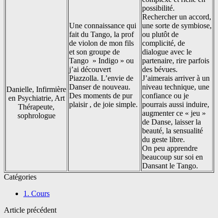
possibilité.
Rechercher un accord,
Une connaissance qui
une sorte de symbiose,
fait du Tango, la prof
ou plutôt de
de violon de mon fils
complicité, de
et son groupe de
dialogue avec le
Tango » Indigo » ou
partenaire, rire parfois
j’ai découvert
des bévues.
Piazzolla. L’envie de
J’aimerais arriver à un
Danser de nouveau.
niveau technique, une
Danielle, Infirmière
Des moments de pur
confiance ou je
en Psychiatrie, Art
plaisir , de joie simple.
pourrais aussi induire,
Thérapeute,
augmenter ce « jeu »
sophrologue
de Danse, laisser la
beauté, la sensualité
du geste libre.
On peu apprendre
beaucoup sur soi en
Dansant le Tango.
Catégories
1. Cours
Article précédent