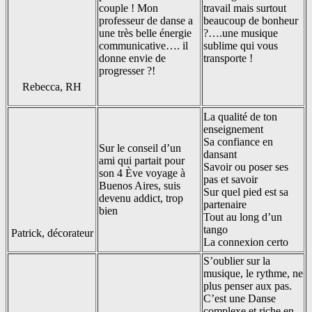
couple ! Mon
travail mais surtout
professeur de danse a
beaucoup de bonheur
une très belle énergie
?….une musique
communicative…. il
sublime qui vous
donne envie de
transporte !
progresser ?!
Rebecca, RH
La qualité de ton
enseignement
Sa confiance en
Sur le conseil d’un
dansant
ami qui partait pour
Savoir ou poser ses
son 4 Ève voyage à
pas et savoir
Buenos Aires, suis
Sur quel pied est sa
devenu addict, trop
partenaire
bien
Tout au long d’un
tango
Patrick, décorateur
La connexion certo
S’oublier sur la
musique, le rythme, ne
plus penser aux pas.
C’est une Danse
complexe et riche en