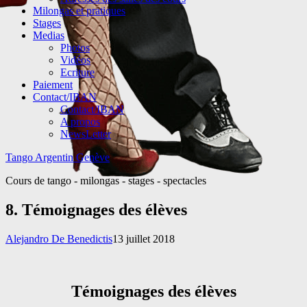
Milongas et pratiques
Stages
Medias
Photos
Vidéos
Ecriture
Paiement
Contact/IBAN
Contact/IBAN
A propos
NewsLetter
Tango Argentin Genève
Cours de tango - milongas - stages - spectacles
8. Témoignages des élèves
Alejandro De Benedictis
13 juillet 2018
Témoignages des élèves