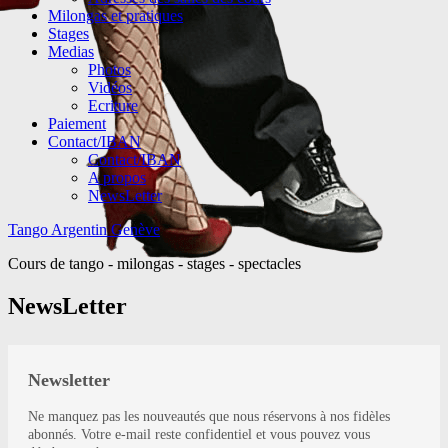
Milongas et pratiques
Stages
Medias
Photos
Vidéos
Ecriture
Paiement
Contact/IBAN
Contact/IBAN
A propos
NewsLetter
Tango Argentin Genève
Cours de tango - milongas - stages - spectacles
NewsLetter
Newsletter
Ne manquez pas les nouveautés que nous réservons à nos fidèles
abonnés. Votre e-mail reste confidentiel et vous pouvez vous