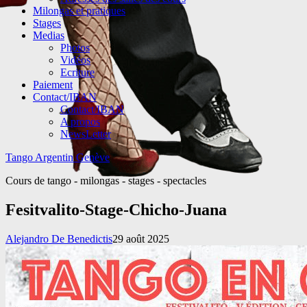
Milongas et pratiques
Stages
Medias
Photos
Vidéos
Ecriture
Paiement
Contact/IBAN
Contact/IBAN
A propos
NewsLetter
Tango Argentin Genève
Cours de tango - milongas - stages - spectacles
Fesitvalito-Stage-Chicho-Juana
Alejandro De Benedictis
29 août 2025