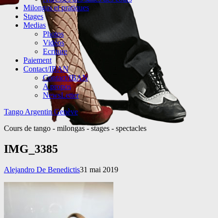
Milongas et pratiques
Stages
Medias
Photos
Vidéos
Ecriture
Paiement
Contact/IBAN
Contact/IBAN
A propos
NewsLetter
Tango Argentin Genève
Cours de tango - milongas - stages - spectacles
IMG_3385
Alejandro De Benedictis
31 mai 2019