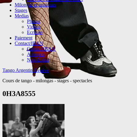
Milongas et pratiques
Stages
Medias
Photos
Vidéos
Ecriture
Paiement
Contact/IBAN
Contact/IBAN
A propos
NewsLetter
Tango Argentin Genève
Cours de tango - milongas - stages - spectacles
0H3A8555