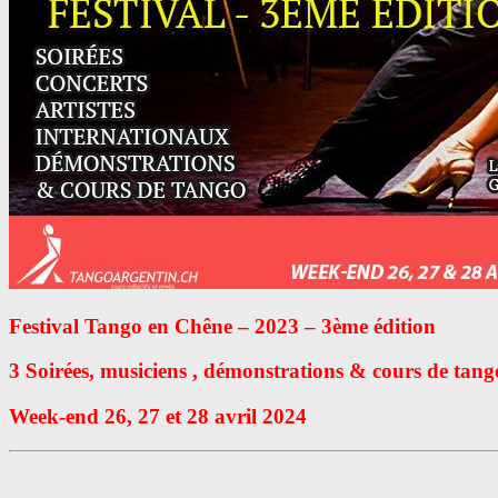
Festival Tango en Chêne – 2023 – 3ème édition
3 Soirées, musiciens , démonstrations & cours de tang
Week-end 26, 27 et 28 avril 2024