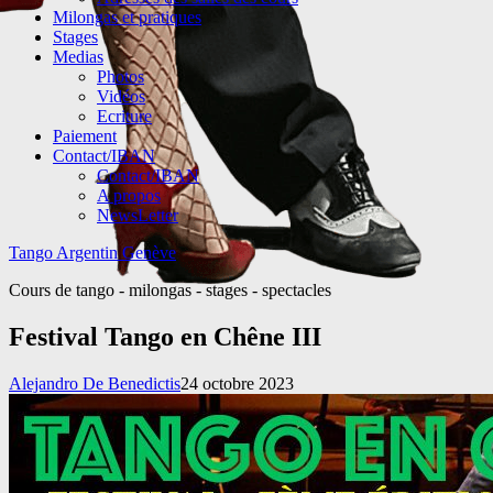
Milongas et pratiques
Stages
Medias
Photos
Vidéos
Ecriture
Paiement
Contact/IBAN
Contact/IBAN
A propos
NewsLetter
Tango Argentin Genève
Cours de tango - milongas - stages - spectacles
Festival Tango en Chêne III
Alejandro De Benedictis
24 octobre 2023