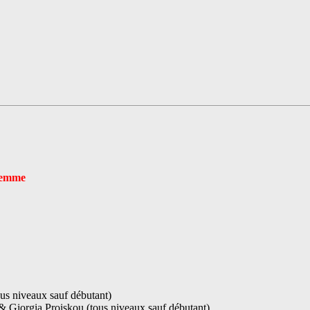
 femme
s niveaux sauf débutant)
Giorgia Proiskou (tous niveaux sauf débutant)