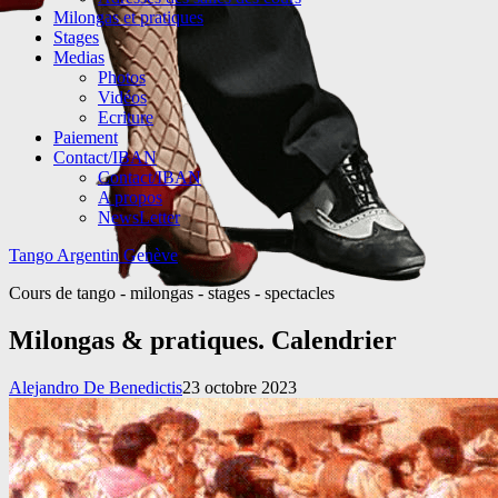
Milongas et pratiques
Stages
Medias
Photos
Vidéos
Ecriture
Paiement
Contact/IBAN
Contact/IBAN
A propos
NewsLetter
Tango Argentin Genève
Cours de tango - milongas - stages - spectacles
Milongas & pratiques. Calendrier
Alejandro De Benedictis
23 octobre 2023