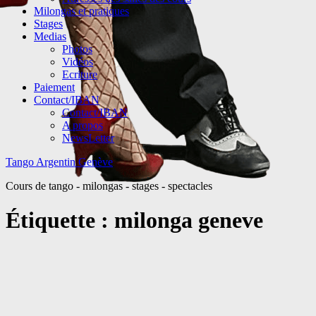
Milongas et pratiques
Stages
Medias
Photos
Vidéos
Ecriture
Paiement
Contact/IBAN
Contact/IBAN
A propos
NewsLetter
Tango Argentin Genève
Cours de tango - milongas - stages - spectacles
Étiquette :
milonga geneve