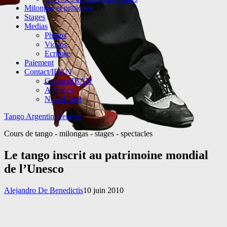
Milongas et pratiques
Stages
Medias
Photos
Vidéos
Ecriture
Paiement
Contact/IBAN
Contact/IBAN
A propos
NewsLetter
Tango Argentin Genève
Cours de tango - milongas - stages - spectacles
Le tango inscrit au patrimoine mondial
de l’Unesco
Alejandro De Benedictis
10 juin 2010