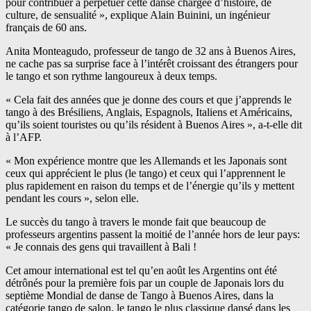
pour contribuer à perpétuer cette danse chargée d’histoire, de
culture, de sensualité », explique Alain Buinini, un ingénieur
français de 60 ans.
Anita Monteagudo, professeur de tango de 32 ans à Buenos Aires,
ne cache pas sa surprise face à l’intérêt croissant des étrangers pour
le tango et son rythme langoureux à deux temps.
« Cela fait des années que je donne des cours et que j’apprends le
tango à des Brésiliens, Anglais, Espagnols, Italiens et Américains,
qu’ils soient touristes ou qu’ils résident à Buenos Aires », a-t-elle dit
à l’AFP.
« Mon expérience montre que les Allemands et les Japonais sont
ceux qui apprécient le plus (le tango) et ceux qui l’apprennent le
plus rapidement en raison du temps et de l’énergie qu’ils y mettent
pendant les cours », selon elle.
Le succès du tango à travers le monde fait que beaucoup de
professeurs argentins passent la moitié de l’année hors de leur pays:
« Je connais des gens qui travaillent à Bali !
Cet amour international est tel qu’en août les Argentins ont été
détrônés pour la première fois par un couple de Japonais lors du
septième Mondial de danse de Tango à Buenos Aires, dans la
catégorie tango de salon, le tango le plus classique dansé dans les