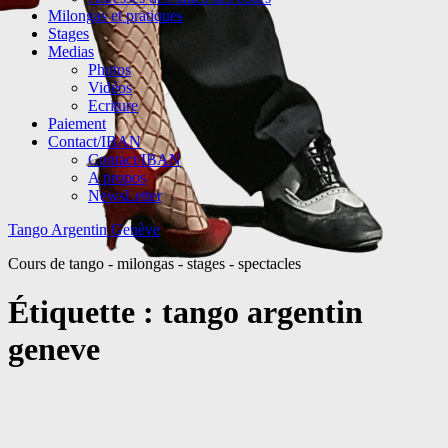
Milongas et pratiques
Stages
Medias
Photos
Vidéos
Ecriture
Paiement
Contact/IBAN
Contact/IBAN
A propos
NewsLetter
Tango Argentin Genève
Cours de tango - milongas - stages - spectacles
Étiquette :
tango argentin
geneve