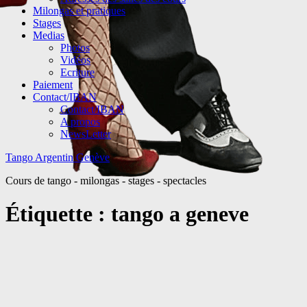
Milongas et pratiques
Stages
Medias
Photos
Vidéos
Ecriture
Paiement
Contact/IBAN
Contact/IBAN
A propos
NewsLetter
Tango Argentin Genève
Cours de tango - milongas - stages - spectacles
Étiquette :
tango a geneve